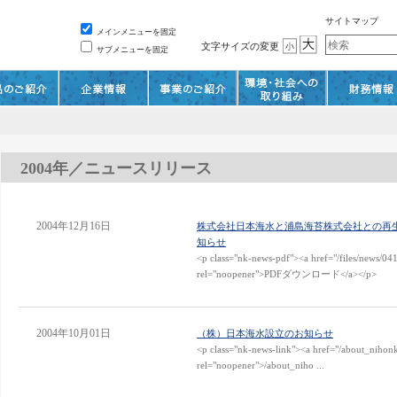
サイトマップ
メインメニューを固定
文字サイズの変更
サブメニューを固定
2004年／ニュースリリース
2004年12月16日
株式会社日本海水と浦島海苔株式会社との再
知らせ
<p class="nk-news-pdf"><a href="/files/news/04
rel="noopener">PDFダウンロード</a></p>
2004年10月01日
（株）日本海水設立のお知らせ
<p class="nk-news-link"><a href="/about_nihonk
rel="noopener">/about_niho ...