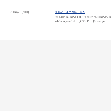
2004年10月01日
新商品「和の豊塩」発表
<p class="nk-news-pdf"><a href="/files/news/04
rel="noopener">PDFダウンロード</a></p>