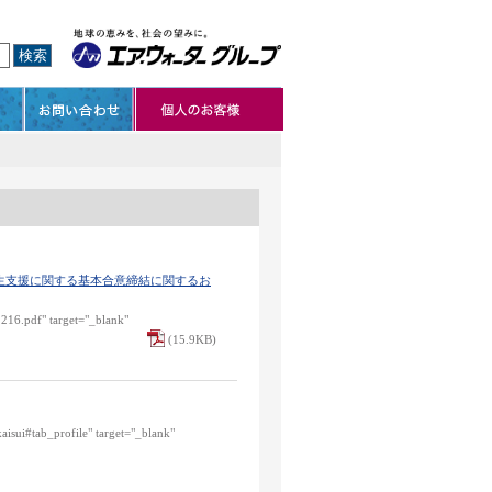
生支援に関する基本合意締結に関するお
1216.pdf" target="_blank"
(15.9KB)
aisui#tab_profile" target="_blank"