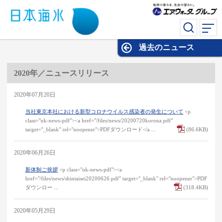
過去のニュース
過去のニュース
2020年／ニュースリリース
2020年07月20日
当社東京本社における新型コロナウイルス感染者の発生について
<p
class="nk-news-pdf"><a href="/files/news/20200720korona.pdf"
target="_blank" rel="noopener">PDFダウンロード</a ...
(86.6KB)
2020年06月26日
新体制ご挨拶
<p class="nk-news-pdf"><a
href="/files/news/shintaisei20200626.pdf" target="_blank" rel="noopener">PDF
ダウンロー ...
(318.4KB)
2020年05月29日