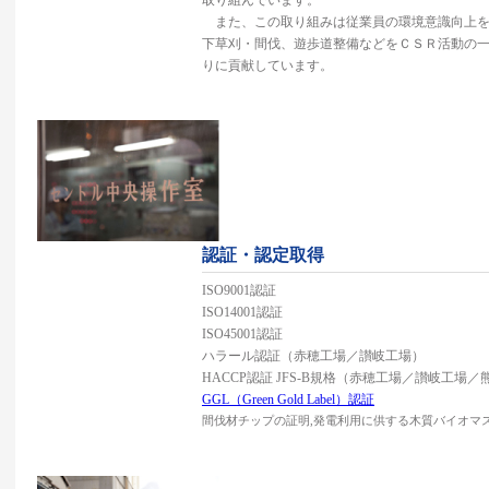
また、この取り組みは従業員の環境意識向上を
下草刈・間伐、遊歩道整備などをＣＳＲ活動の
りに貢献しています。
認証・認定取得
ISO9001認証
ISO14001認証
ISO45001認証
ハラール認証（赤穂工場／讃岐工場）
HACCP認証 JFS-B規格（赤穂工場／讃岐工場
GGL（Green Gold Label）認証
間伐材チップの証明,発電利用に供する木質バイオマ