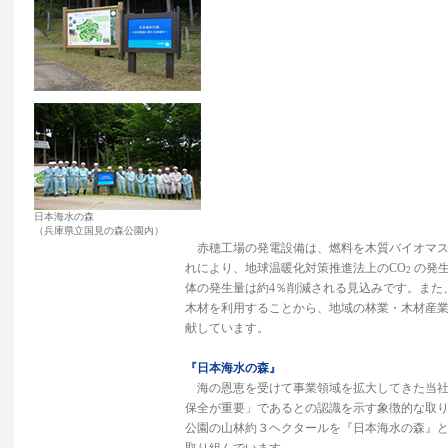
日本海水の森
（兵庫県立国見の森公園内）
赤穂工場の発電設備は、燃料を木質バイオマス
れにより、地球温暖化対策推進法上のCO
の発生
2
体の発生量は約4％削減される見込みです。また
木材を利用することから、地域の林業・木材産
献しています。
『日本海水の森』
海の恩恵を受けて事業領域を拡大してきた当社
保全が重要」であるとの認識を示す象徴的な取
公園の山林約３ヘクタールを『日本海水の森』
取り組んでいます。