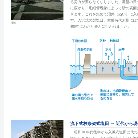
る労力が要らなくなりました。碁盤の目
に広がり、毛細管現象によって砂の表面
きます。これを集めて沼井（ぬい）に入
す。入浜式の製塩は、室町時代末期にはす
※6
400年にわたり盛んに行われました。
流下式枝条架式塩田 ～ 近代から
昭和20 年代後半から入浜式塩田に代わっ