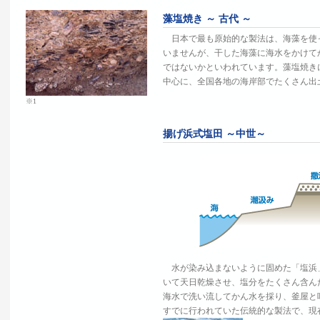
藻塩焼き ～ 古代 ～
日本で最も原始的な製法は、海藻を使
いませんが、干した海藻に海水をかけて
ではないかといわれています。藻塩焼き
中心に、全国各地の海岸部でたくさん出
※1
揚げ浜式塩田 ～中世～
水が染み込まないように固めた「塩浜
いて天日乾燥させ、塩分をたくさん含ん
海水で洗い流してかん水を採り、釜屋と
すでに行われていた伝統的な製法で、現