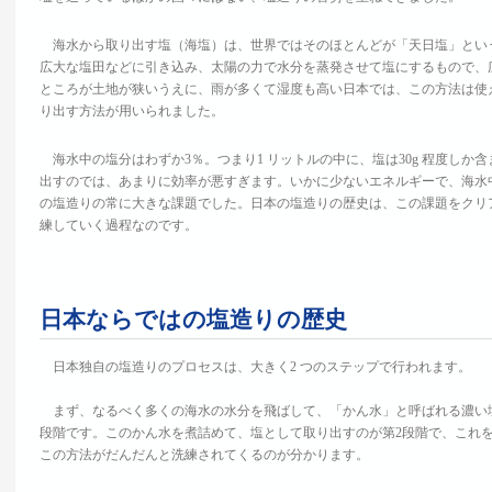
海水から取り出す塩（海塩）は、世界ではそのほとんどが「天日塩」とい
広大な塩田などに引き込み、太陽の力で水分を蒸発させて塩にするもので、
ところが土地が狭いうえに、雨が多くて湿度も高い日本では、この方法は使
り出す方法が用いられました。
海水中の塩分はわずか3％。つまり1 リットルの中に、塩は30g 程度しか
出すのでは、あまりに効率が悪すぎます。いかに少ないエネルギーで、海水
の塩造りの常に大きな課題でした。日本の塩造りの歴史は、この課題をクリ
練していく過程なのです。
日本ならではの塩造りの歴史
日本独自の塩造りのプロセスは、大きく2 つのステップで行われます。
まず、なるべく多くの海水の水分を飛ばして、「かん水」と呼ばれる濃い塩
段階です。このかん水を煮詰めて、塩として取り出すのが第2段階で、これ
この方法がだんだんと洗練されてくるのが分かります。