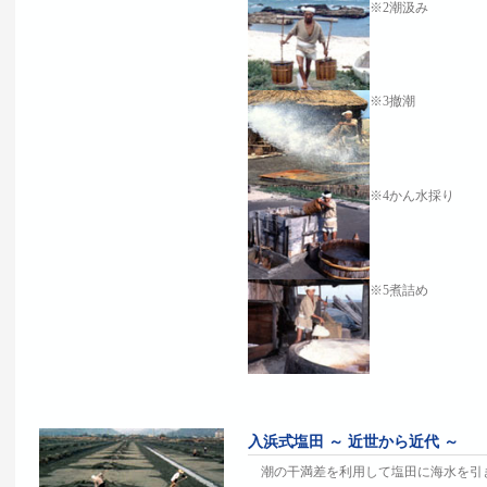
※2潮汲み
※3撤潮
※4かん水採り
※5煮詰め
入浜式塩田 ～ 近世から近代 ～
潮の干満差を利用して塩田に海水を引