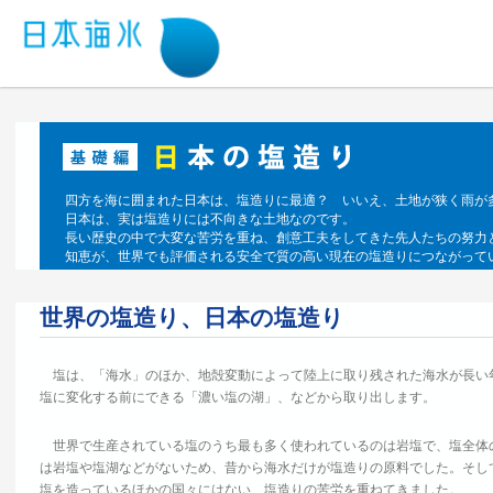
四方を海に囲まれた日本は、塩造りに最適？ いいえ、土地が狭く雨が
日本は、実は塩造りには不向きな土地なのです。
長い歴史の中で大変な苦労を重ね、創意工夫をしてきた先人たちの努力
知恵が、世界でも評価される安全で質の高い現在の塩造りにつながって
世界の塩造り、日本の塩造り
塩は、「海水」のほか、地殻変動によって陸上に取り残された海水が長い
塩に変化する前にできる「濃い塩の湖」、などから取り出します。
世界で生産されている塩のうち最も多く使われているのは岩塩で、塩全体
は岩塩や塩湖などがないため、昔から海水だけが塩造りの原料でした。そし
塩を造っているほかの国々にはない、塩造りの苦労を重ねてきました。