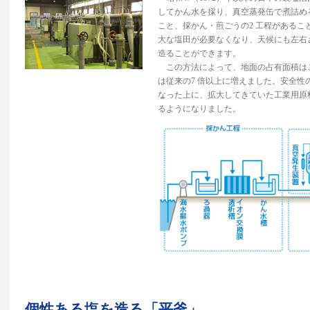
してかん水を採り、真空蒸発缶で煮詰め
こと、採かん・煎ごうの2 工程がある
大な塩田が必要なくなり、天候にも左右
造ることができます。
この方法によって、地面の占有面積はこれ
は従来の7 倍以上に増えました。安全
なった上に、拡大してきていた工業用原
るようになりました。
個性ある塩を造る「平釜」