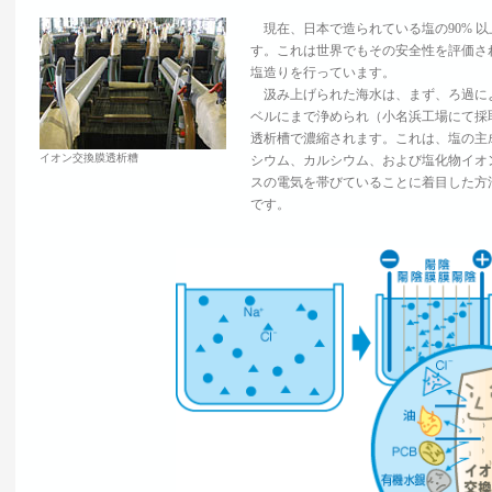
現在、日本で造られている塩の90% 
す。これは世界でもその安全性を評価さ
塩造りを行っています。
汲み上げられた海水は、まず、ろ過によ
ベルにまで浄められ（小名浜工場にて採
透析槽で濃縮されます。これは、塩の主
イオン交換膜透析糟
シウム、カルシウム、および塩化物イオ
スの電気を帯びていることに着目した方
です。