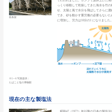
で行われました。ポンプで汲み上げた海
っくり移動して乾燥してきた海水を竹の
せ、太陽と風で水分を飛ばしてさらに濃
でき、砂を動かす重労働の必要もないため、
枝条架
に増加し、労力は10分の1 になりました
※1～6 写真提供：
たばこと塩の博物館
現在の主な製塩法
昭和47（1972）年以降の日本の製塩