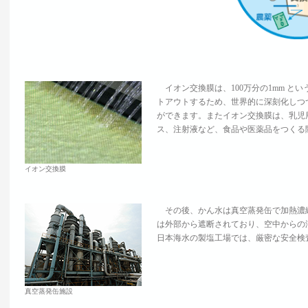
イオン交換膜は、100万分の1mm とい
トアウトするため、世界的に深刻化しつ
ができます。またイオン交換膜は、乳児
ス、注射液など、食品や医薬品をつくる
イオン交換膜
その後、かん水は真空蒸発缶で加熱濃
は外部から遮断されており、空中からの
日本海水の製塩工場では、厳密な安全検
真空蒸発缶施設