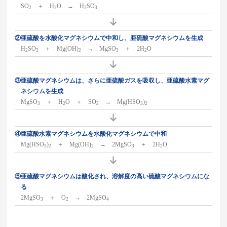
SO
＋ H
O → H
SO
2
2
2
3
②亜硫酸を水酸化マグネシウムで中和し、亜硫酸マグネシウムを生成
H
SO
＋ Mg(OH)
→ MgSO
＋ 2H
O
2
3
2
3
2
③亜硫酸マグネシウムは、さらに亜硫酸ガスを吸収し、亜硫酸水素マグ
ネシウムを生成
MgSO
＋ H
O ＋ SO
→ Mg(HSO
)
3
2
2
3
2
④亜硫酸水素マグネシウムを水酸化マグネシウムで中和
Mg(HSO
)
＋ Mg(OH)
→ 2MgSO
＋ 2H
O
3
2
2
3
2
⑤亜硫酸マグネシウムは酸化され、溶解度の高い硫酸マグネシウムにな
る
2MgSO
＋ O
→ 2MgSO
3
2
4